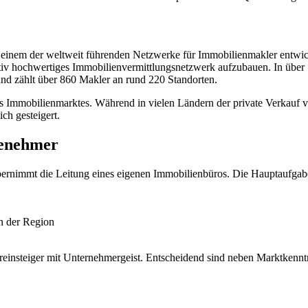
inem der weltweit führenden Netzwerke für Immobilienmakler entwick
ativ hochwertiges Immobilienvermittlungsnetzwerk aufzubauen. In üb
und zählt über 860 Makler an rund 220 Standorten.
 Immobilienmarktes. Während in vielen Ländern der private Verkauf vo
ch gesteigert.
senehmer
übernimmt die Leitung eines eigenen Immobilienbüros. Die Hauptaufga
n der Region
reinsteiger mit Unternehmergeist. Entscheidend sind neben Marktkenntn