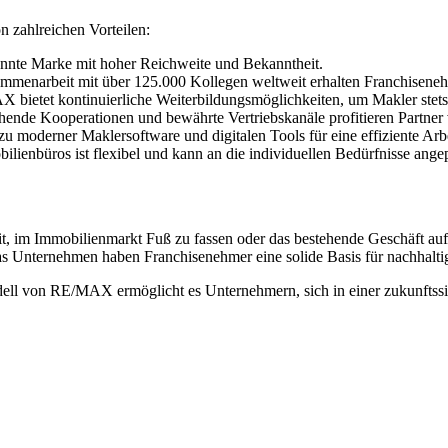
 zahlreichen Vorteilen:
nnte Marke mit hoher Reichweite und Bekanntheit.
ammenarbeit mit über 125.000 Kollegen weltweit erhalten Franchiseneh
 bietet kontinuierliche Weiterbildungsmöglichkeiten, um Makler stets
hende Kooperationen und bewährte Vertriebskanäle profitieren Partner
u moderner Maklersoftware und digitalen Tools für eine effiziente Arb
ilienbüros ist flexibel und kann an die individuellen Bedürfnisse ange
t, im Immobilienmarkt Fuß zu fassen oder das bestehende Geschäft au
as Unternehmen haben Franchisenehmer eine solide Basis für nachhalti
ell von RE/MAX ermöglicht es Unternehmern, sich in einer zukunftssich